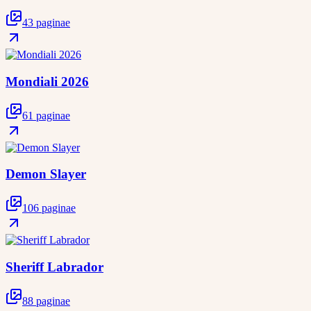
43 paginae
Mondiali 2026
61 paginae
Demon Slayer
106 paginae
Sheriff Labrador
88 paginae