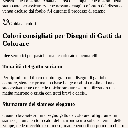
Selezionate l'opzione 'Adatta all'area di stampa' nelle opzioni della
stampante per assicurarvi che nessun dettaglio o bordo del disegno
venga escluso dal foglio A4 durante il processo di stampa.
Guida ai colori
Colori consigliati per Disegni di Gatti da
Colorare
Idee semplici per pastelli, matite colorate e pennarelli.
Tonalità del gatto soriano
Per riprodurre il tipico manto tigrato nei disegni di gattini da
colorare, stendete prima una base beige o sabbia molto chiara e
successivamente create le tipiche striature scure utilizzando una
matita marrone o grigia con tratti brevi e decisi.
Sfumature del siamese elegante
Quando lavorate su un disegno gatto da colorare raffigurante un
siamese, sfumate i toni caldi del marrone scuro sulle estremità delle
zampe, delle orecchie e sul muso, mantenendo il corpo molto chiaro.