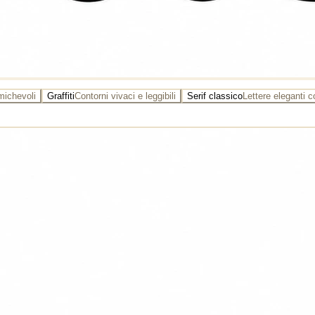
michevoli
Graffiti
Contorni vivaci e leggibili
Serif classico
Lettere eleganti c