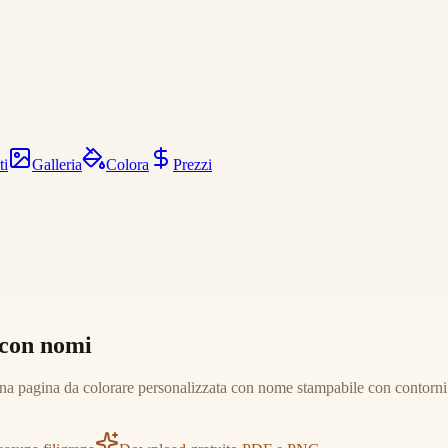
ti
Galleria
Colora
Prezzi
 con nomi
una pagina da colorare personalizzata con nome stampabile con contorni n