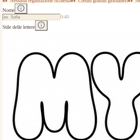
Nessuna registrazione richiesta
Crediti gratuiti giornalieri
Ne
Nome
0
/40
Stile delle lettere