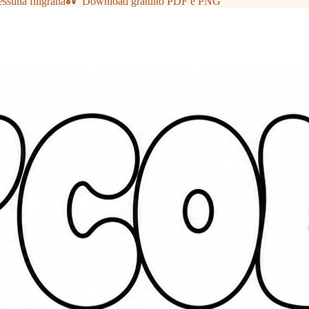
ssuna filigrana
Download gratuito PDF e PNG