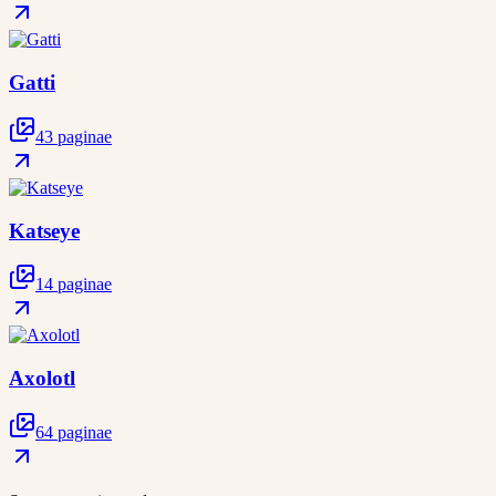
Gatti
43 paginae
Katseye
14 paginae
Axolotl
64 paginae