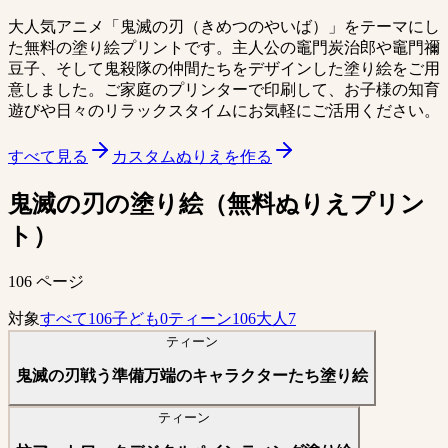
大人気アニメ「鬼滅の刃（きめつのやいば）」をテーマにし
た無料の塗り絵プリントです。主人公の竈門炭治郎や竈門禰
豆子、そして鬼殺隊の仲間たちをデザインした塗り絵をご用
意しました。ご家庭のプリンターで印刷して、お子様の知育
遊びや日々のリラックスタイムにお気軽にご活用ください。
すべて見る
カスタムぬりえを作る
鬼滅の刃の塗り絵（無料ぬりえプリン
ト）
106 ページ
対象
すべて
106
子ども
0
ティーン
106
大人
7
ティーン
鬼滅の刃戦う準備万端のキャラクターたち塗り絵
ティーン