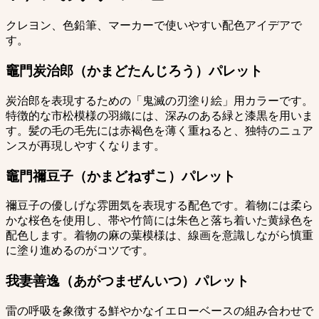
クレヨン、色鉛筆、マーカーで使いやすい配色アイデアで
す。
竈門炭治郎（かまどたんじろう）パレット
炭治郎を表現するための「鬼滅の刃塗り絵」用カラーです。
特徴的な市松模様の羽織には、深みのある緑と漆黒を用いま
す。髪の毛の毛先には赤褐色を薄く重ねると、独特のニュア
ンスが再現しやすくなります。
竈門禰豆子（かまどねずこ）パレット
禰豆子の優しげな雰囲気を表現する配色です。着物には柔ら
かな桜色を使用し、帯や竹筒には朱色と落ち着いた黄緑色を
配色します。着物の麻の葉模様は、線画を意識しながら慎重
に塗り進めるのがコツです。
我妻善逸（あがつまぜんいつ）パレット
雷の呼吸を象徴する鮮やかなイエローベースの組み合わせで