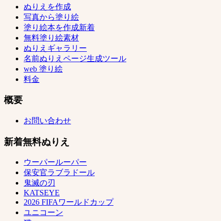
ぬりえを作成
写真から塗り絵
塗り絵本を作成
新着
無料塗り絵素材
ぬりえギャラリー
名前ぬりえページ生成ツール
web 塗り絵
料金
概要
お問い合わせ
新着無料ぬりえ
ウーパールーパー
保安官ラブラドール
鬼滅の刃
KATSEYE
2026 FIFAワールドカップ
ユニコーン