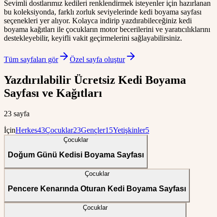
Sevimli dostlarımız kedileri renklendirmek isteyenler için hazırlanan
bu koleksiyonda, farklı zorluk seviyelerinde kedi boyama sayfası
seçenekleri yer alıyor. Kolayca indirip yazdırabileceğiniz kedi
boyama kağıtları ile çocukların motor becerilerini ve yaratıcılıklarını
destekleyebilir, keyifli vakit geçirmelerini sağlayabilirsiniz.
Tüm sayfaları gör
Özel sayfa oluştur
Yazdırılabilir Ücretsiz Kedi Boyama
Sayfası ve Kağıtları
23 sayfa
İçin
Herkes
43
Çocuklar
23
Gençler
15
Yetişkinler
5
Çocuklar
Doğum Günü Kedisi Boyama Sayfası
Çocuklar
Pencere Kenarında Oturan Kedi Boyama Sayfası
Çocuklar