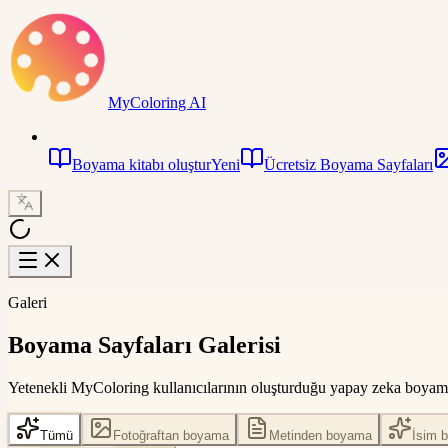
MyColoring AI
Boyama kitabı oluştur
Yeni
Ücretsiz Boyama Sayfaları
Galeri
Boyama Sayfaları Galerisi
Yetenekli MyColoring kullanıcılarının oluşturduğu yapay zeka boyama s
Tümü
Fotoğraftan boyama
Metinden boyama
İsim 