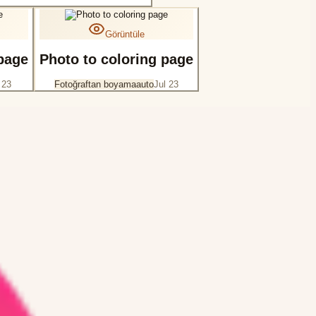
Görüntüle
 page
Photo to coloring page
 23
Fotoğraftan boyama
auto
Jul 23