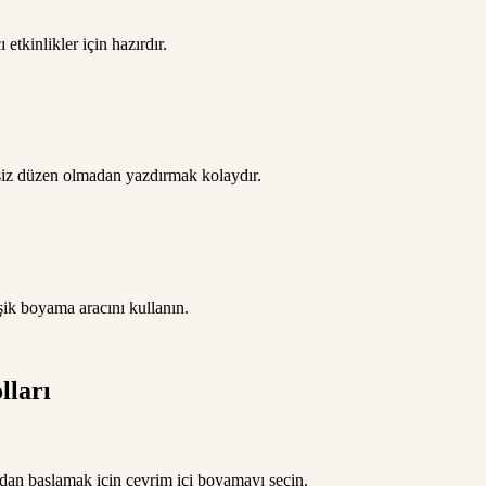
etkinlikler için hazırdır.
ksiz düzen olmadan yazdırmak kolaydır.
leşik boyama aracını kullanın.
lları
adan başlamak için çevrim içi boyamayı seçin.