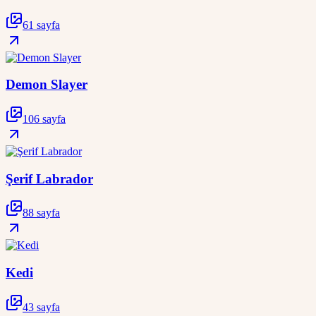
61 sayfa
Demon Slayer
106 sayfa
Şerif Labrador
88 sayfa
Kedi
43 sayfa