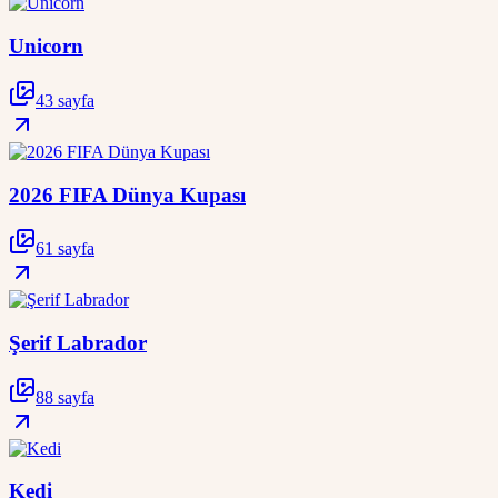
Unicorn
43 sayfa
2026 FIFA Dünya Kupası
61 sayfa
Şerif Labrador
88 sayfa
Kedi