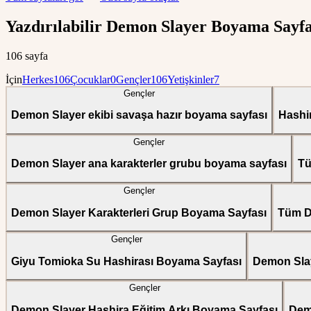
Yazdırılabilir Demon Slayer Boyama Sayfa
106 sayfa
İçin
Herkes
106
Çocuklar
0
Gençler
106
Yetişkinler
7
Gençler
Demon Slayer ekibi savaşa hazır boyama sayfası
Hashir
Gençler
Demon Slayer ana karakterler grubu boyama sayfası
Tü
Gençler
Demon Slayer Karakterleri Grup Boyama Sayfası
Tüm D
Gençler
Giyu Tomioka Su Hashirası Boyama Sayfası
Demon Slay
Gençler
Demon Slayer Hashira Eğitim Arkı Boyama Sayfası
Dem