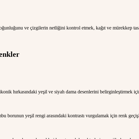
ğunluğunu ve çizgilerin netliğini kontrol etmek, kağıt ve mürekkep ta
enkler
onik hırkasındaki yeşil ve siyah dama desenlerini belirginleştirmek için 
orunun yeşil rengi arasındaki kontrastı vurgulamak için renk geçişler