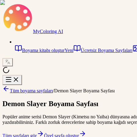
MyColoring AI
Boyama kitabı oluştur
Yeni
Ücretsiz Boyama Sayfaları
Tüm boyama sayfaları
/
Demon Slayer Boyama Sayfası
Demon Slayer Boyama Sayfası
Popüler anime serisi Demon Slayer (Kimetsu no Yaiba) dünyasına adım
yazdırabilirsiniz. Farklı zorluk derecelerine sahip boyama kağıdı seçene
Tüm sayfaları gör
Özel sayfa oluştur