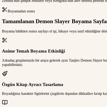
Zenitsu'nun şimşek efektleri veya Rengoku'nun alev desenli pelerini boy
Boyamadan sonra
Tamamlanan Demon Slayer Boyama Sayfası 
Boyama bittikten sonra sayfayı el işi, hikaye veya sınıf etkinliğine dö
Anime Temalı Boyama Etkinliği
Arkadaş gruplarınızla bir araya gelerek aynı Tanjiro Demon Slayer bo
yapabilirsiniz.
Özgün Kitap Ayracı Tasarlama
Boyadığınız karakter figürlerini çizgilerin dışından dikkatlice kesip ka