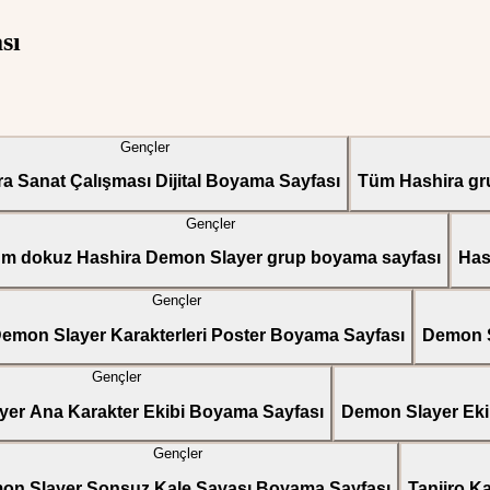
sı
Gençler
a Sanat Çalışması Dijital Boyama Sayfası
Tüm Hashira gru
Gençler
m dokuz Hashira Demon Slayer grup boyama sayfası
Has
Gençler
emon Slayer Karakterleri Poster Boyama Sayfası
Demon S
Gençler
er Ana Karakter Ekibi Boyama Sayfası
Demon Slayer Eki
Gençler
on Slayer Sonsuz Kale Savaşı Boyama Sayfası
Tanjiro K