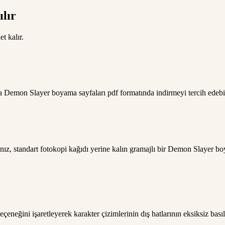
lır
t kalır.
a Demon Slayer boyama sayfaları pdf formatında indirmeyi tercih edebilir
anız, standart fotokopi kağıdı yerine kalın gramajlı bir Demon Slayer 
eçeneğini işaretleyerek karakter çizimlerinin dış hatlarının eksiksiz basıl