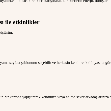
anırken, bu sıcak renkleri karıştırarak karakterlerin enerjik duruşlarını
ile etkinlikler
nüştürün.
yama sayfası şablonunu seçebilir ve herkesin kendi renk dünyasına göre
lın bir kartona yapıştırarak kendinize veya anime sever arkadaşlarınıza öz