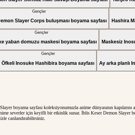
Gençler
Demon Slayer Corps buluşması boyama sayfası
Hashira M
Gençler
ke yaban domuzu maskesi boyama sayfası
Maskesiz Inos
Gençler
Öfkeli Inosuke Hashibira boyama sayfası
Ay arka planlı 
ayer boyama sayfası koleksiyonumuzla anime dünyasının kapılarını arala
ime severler için keyifli bir etkinlik sunar. İblis Keser Demon Slayer b
izle canlandırabilirsiniz.