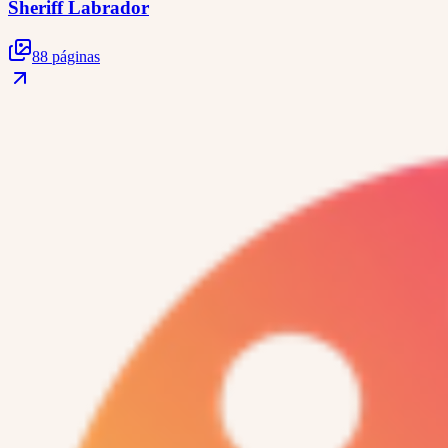
Sheriff Labrador
88 páginas