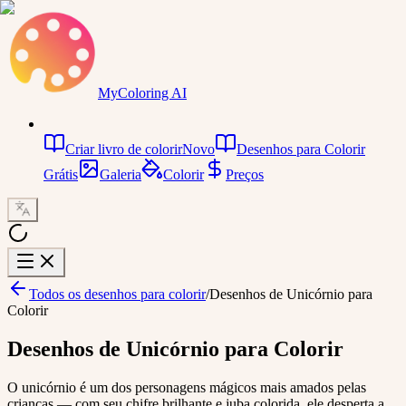
MyColoring AI
Criar livro de colorir
Novo
Desenhos para Colorir
Grátis
Galeria
Colorir
Preços
Todos os desenhos para colorir
/
Desenhos de Unicórnio para
Colorir
Desenhos de Unicórnio para Colorir
O unicórnio é um dos personagens mágicos mais amados pelas
crianças — com seu chifre brilhante e juba colorida, ele desperta a