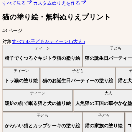
すべて見る
カスタムぬりえを作る
猫の塗り絵・無料ぬりえプリント
43 ページ
対象
すべて
43
子ども
23
ティーン
15
大人
5
ティーン
子ども
椅子でくつろぐキジトラ猫の塗り絵
猫の誕生日パーティー
ティーン
子ども
トラ猫の塗り絵
猫のお誕生日パーティーの塗り絵
猫と犬
ティーン
大人
暖炉の前で眠る猫と犬の塗り絵
人魚猫の王国の華やかな塗
子ども
子ども
かわいい猫とカップケーキの塗り絵
猫の家族の塗り絵
ユ