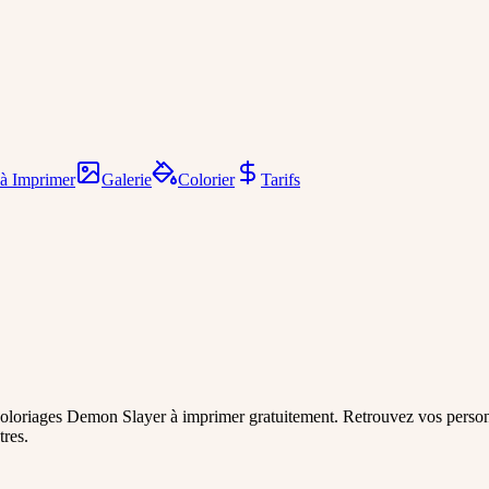
 à Imprimer
Galerie
Colorier
Tarifs
e coloriages Demon Slayer à imprimer gratuitement. Retrouvez vos per
tres.