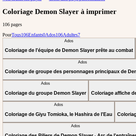
Coloriage Demon Slayer à imprimer
106 pages
Pour
Tous
106
Enfants
0
Ados
106
Adultes
7
Ados
Coloriage de l'équipe de Demon Slayer prête au combat
Ados
Coloriage de groupe des personnages principaux de De
Ados
Coloriage du groupe Demon Slayer
Coloriage affiche 
Ados
Coloriage de Giyu Tomioka, le Hashira de l'Eau
Coloria
Ados
Coloriage des Piliers de Demon Slayer - Arc de l'entraîn