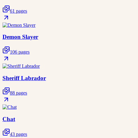
61 pages
Demon Slayer
106 pages
Sheriff Labrador
88 pages
Chat
43 pages