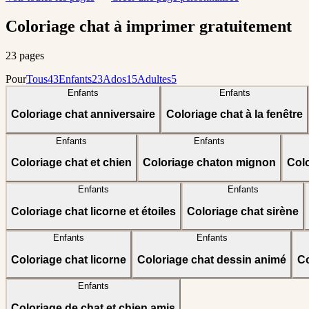
Coloriage chat à imprimer gratuitement
23 pages
Pour
Tous
43
Enfants
23
Ados
15
Adultes
5
Enfants
Enfants
Coloriage chat anniversaire
Coloriage chat à la fenêtre
Enfants
Enfants
Coloriage chat et chien
Coloriage chaton mignon
Col
Enfants
Enfants
Coloriage chat licorne et étoiles
Coloriage chat sirène
Enfants
Enfants
Coloriage chat licorne
Coloriage chat dessin animé
Co
Enfants
Coloriage de chat et chien amis