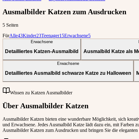
Ausmalbilder Katzen zum Ausdrucken
5 Seiten
Für
Alle
43
Kinder
23
Teenager
15
Erwachsene
5
Erwachsene
Detailliertes Katzen-Ausmalbild
Ausmalbild Katze als M
Erwachsene
Detailliertes Ausmalbild schwarze Katze zu Halloween
M
Wissen zu Katzen Ausmalbilder
Über Ausmalbilder Katzen
Ausmalbilder Katzen bieten eine wunderbare Möglichkeit, sich kreati
und Erwachsene. Jedes Ausmalbild Katze lädt dazu ein, mit Farben zu
Ausmalbilder Katzen zum Ausdrucken und bringen Sie die eleganten 