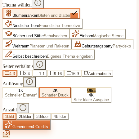
Thema wählen
Blumenranken
Blüten und Blätter
Niedliche Tiere
Freundliche Tiermotive
Bücher und Stifte
Schulsachen
Einhorn
Magische Sterne
Weltraum
Planeten und Raketen
Geburtstagsparty
Partydeko
Selbst beschreiben
Eigenes Thema eingeben
Seitenverhältnis
4:3
3:4
1:1
9:16
16:9
Automatisch
Auflösung
1K
2K
Ultra
Schneller Entwurf
Scharfer Druck
4K
Sehr klare Ausgabe
Anzahl
1
Bild
2
Bilder
3
Bilder
4
Bilder
Generieren
4
Credits