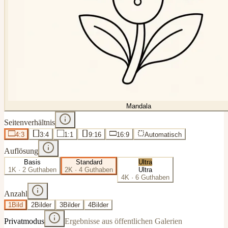
Mandala
Seitenverhältnis
4:3
3:4
1:1
9:16
16:9
Automatisch
Auflösung
Basis
Standard
Ultra
1K · 2 Guthaben
2K · 4 Guthaben
Ultra
4K · 6 Guthaben
Anzahl
1
Bild
2
Bilder
3
Bilder
4
Bilder
Privatmodus
Ergebnisse aus öffentlichen Galerien