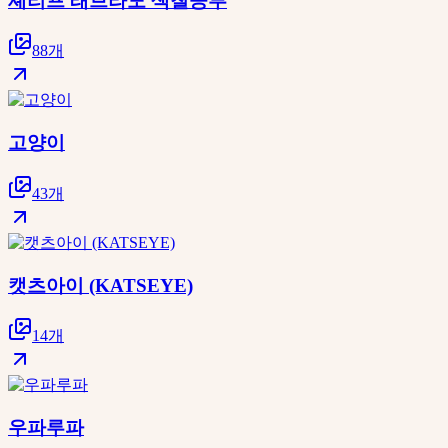
셰리프 래브라도 색칠공부
88개
고양이
43개
캣츠아이 (KATSEYE)
14개
우파루파