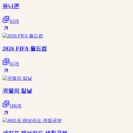
유니콘
43개
2026 FIFA 월드컵
61개
귀멸의 칼날
106개