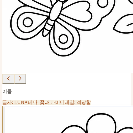
이름
글자: LUNA
테마: 꽃과 나비
디테일: 적당함