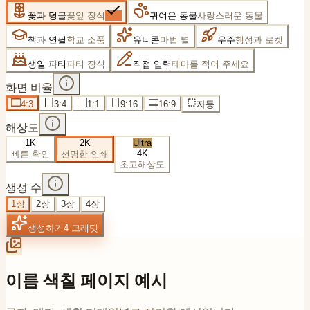
꽃과 덩굴
꽃잎 장식
귀여운 동물
사랑스러운 동물
책과 연필
학교 소품
유니콘
마법 별
우주
행성과 로켓
생일 파티
파티 장식
직접 입력
테마를 적어 주세요
화면 비율
4:3
3:4
1:1
9:16
16:9
자동
해상도
1K
2K
Ultra
4K
빠른 확인
선명한 인쇄
초고해상도
생성 수
1
장
2
장
3
장
4
장
생성하기
4
크레딧
이름 색칠 페이지 예시