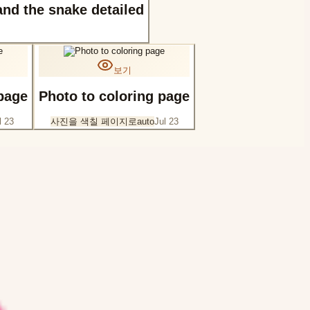
and the snake detailed
보기
 page
Photo to coloring page
l 23
사진을 색칠 페이지로
auto
Jul 23