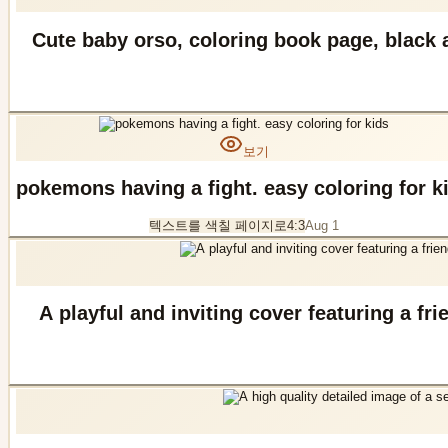
Cute baby orso, coloring book page, black a
보기
pokemons having a fight. easy coloring fo
텍스트를 색칠 페이지로
4:3
Aug 1
A playful and inviting cover featuring a fri