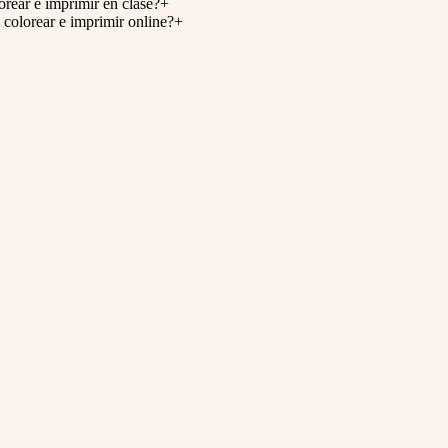
rear e imprimir en clase?
+
colorear e imprimir online?
+