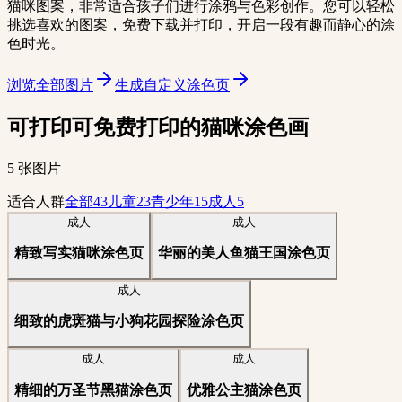
猫咪图案，非常适合孩子们进行涂鸦与色彩创作。您可以轻松
挑选喜欢的图案，免费下载并打印，开启一段有趣而静心的涂
色时光。
浏览全部图片
生成自定义涂色页
可打印可免费打印的猫咪涂色画
5 张图片
适合人群
全部
43
儿童
23
青少年
15
成人
5
成人
成人
精致写实猫咪涂色页
华丽的美人鱼猫王国涂色页
成人
细致的虎斑猫与小狗花园探险涂色页
成人
成人
精细的万圣节黑猫涂色页
优雅公主猫涂色页