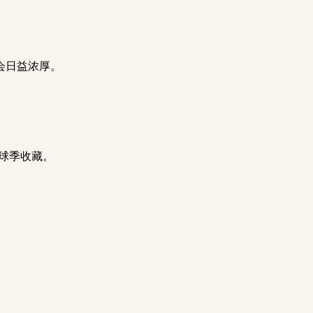
会日益浓厚。
足球季收藏。