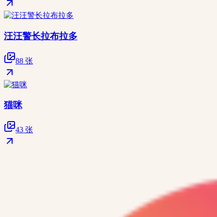
汪汪警长拉布拉多
88 张
猫咪
43 张