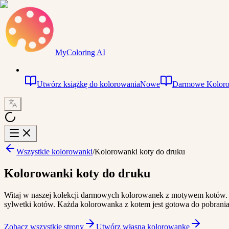
MyColoring AI
Utwórz książkę do kolorowania
Nowe
Darmowe Kolor
Wszystkie kolorowanki
/
Kolorowanki koty do druku
Kolorowanki koty do druku
Witaj w naszej kolekcji darmowych kolorowanek z motywem kotów. P
sylwetki kotów. Każda kolorowanka z kotem jest gotowa do pobrani
Zobacz wszystkie strony
Utwórz własną kolorowankę