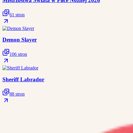
Mistrzostwa Świata w Piłce Nożnej 2026
61 stron
Demon Slayer
106 stron
Sheriff Labrador
88 stron