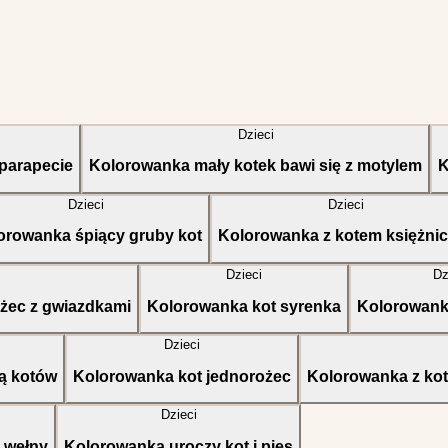
Dzieci
parapecie
Kolorowanka mały kotek bawi się z motylem
K
Dzieci
Dzieci
orowanka śpiący gruby kot
Kolorowanka z kotem księżni
Dzieci
Dz
żec z gwiazdkami
Kolorowanka kot syrenka
Kolorowank
Dzieci
ną kotów
Kolorowanka kot jednorożec
Kolorowanka z ko
Dzieci
 wełny
Kolorowanka uroczy kot i pies