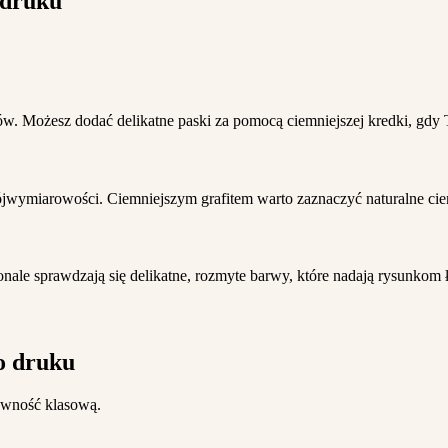
 druku
tów. Możesz dodać delikatne paski za pomocą ciemniejszej kredki, gdy
rójwymiarowości. Ciemniejszym grafitem warto zaznaczyć naturalne cie
onale sprawdzają się delikatne, rozmyte barwy, które nadają rysunkom 
o druku
ywność klasową.