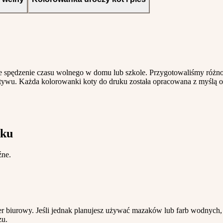
 spędzenie czasu wolnego w domu lub szkole. Przygotowaliśmy różno
tywu. Każda kolorowanki koty do druku została opracowana z myślą o
uku
źne.
 biurowy. Jeśli jednak planujesz używać mazaków lub farb wodnych, k
zu.