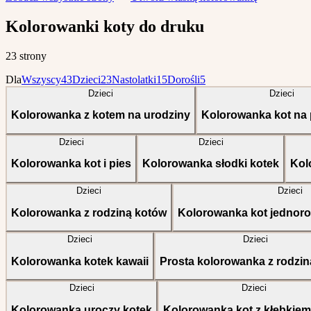
Kolorowanki koty do druku
23 strony
Dla
Wszyscy
43
Dzieci
23
Nastolatki
15
Dorośli
5
Dzieci
Dzieci
Kolorowanka z kotem na urodziny
Kolorowanka kot na 
Dzieci
Dzieci
Kolorowanka kot i pies
Kolorowanka słodki kotek
Kol
Dzieci
Dzieci
Kolorowanka z rodziną kotów
Kolorowanka kot jednoro
Dzieci
Dzieci
Kolorowanka kotek kawaii
Prosta kolorowanka z rodzi
Dzieci
Dzieci
Kolorowanka uroczy kotek
Kolorowanka kot z kłębkiem