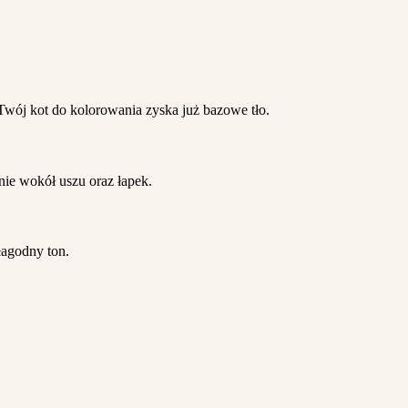
 Twój kot do kolorowania zyska już bazowe tło.
nie wokół uszu oraz łapek.
łagodny ton.