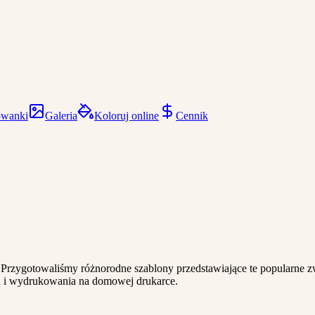
owanki
Galeria
Koloruj online
Cennik
rzygotowaliśmy różnorodne szablony przedstawiające te popularne z
a i wydrukowania na domowej drukarce.