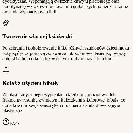
dydaktyczna. Wspomagają ćwiczenie chwytu pisarskiego oraz
koordynację wzrokowo-ruchową u najmłodszych poprzez staranne
omijanie wyznaczonych linii.
Tworzenie własnej książeczki
Po zebraniu i pokolorowaniu kilku różnych szablonów dzieci mogą
połączyć je za pomocą zszywacza lub kolorowej tasiemki, tworząc
autorski album o kotach z własnymi opisami ras lub imion.
Kolaż z użyciem bibuły
Zamiast tradycyjnego wypełniania kredkami, można wykleić
fragmenty rysunku zwiniętymi kuleczkami z kolorowej bibuły, co
dodatkowo rozwija sensorykę i urozmaica standardowe zajęcia
plastyczne.
FAQ