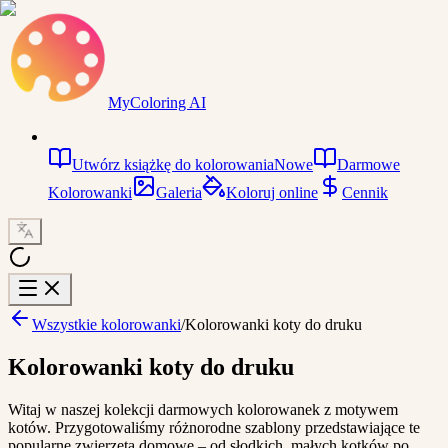
MyColoring AI
Utwórz książkę do kolorowania
Nowe
Darmowe
Kolorowanki
Galeria
Koloruj online
Cennik
Wszystkie kolorowanki
/
Kolorowanki koty do druku
Kolorowanki koty do druku
Witaj w naszej kolekcji darmowych kolorowanek z motywem
kotów. Przygotowaliśmy różnorodne szablony przedstawiające te
popularne zwierzęta domowe – od słodkich, małych kotków po