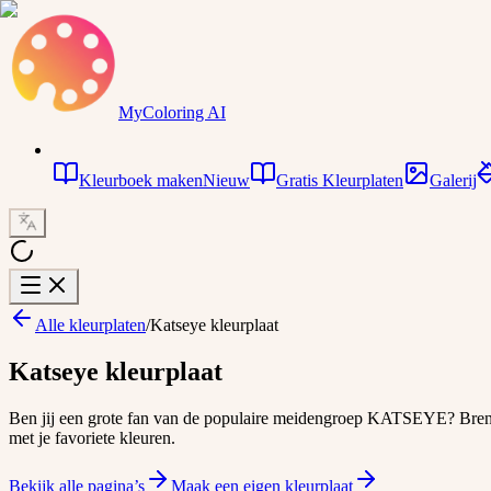
MyColoring AI
Kleurboek maken
Nieuw
Gratis Kleurplaten
Galerij
Alle kleurplaten
/
Katseye kleurplaat
Katseye kleurplaat
Ben jij een grote fan van de populaire meidengroep KATSEYE? Breng je 
met je favoriete kleuren.
Bekijk alle pagina’s
Maak een eigen kleurplaat