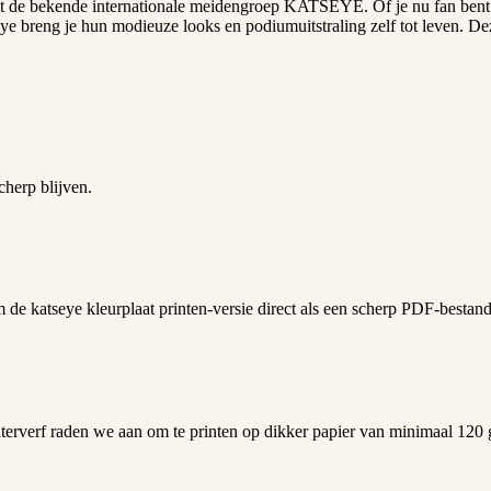
 met de bekende internationale meidengroep KATSEYE. Of je nu fan bent
eye breng je hun modieuze looks en podiumuitstraling zelf tot leven. De
cherp blijven.
de katseye kleurplaat printen-versie direct als een scherp PDF-bestand 
te waterverf raden we aan om te printen op dikker papier van minimaal 12