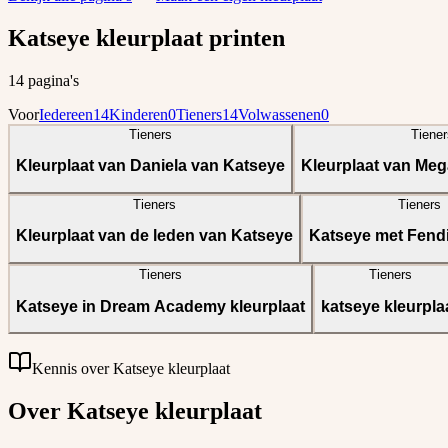
Katseye kleurplaat printen
14 pagina's
Voor
Iedereen
14
Kinderen
0
Tieners
14
Volwassenen
0
Tieners
Tiener
Kleurplaat van Daniela van Katseye
Kleurplaat van Me
Tieners
Tieners
Kleurplaat van de leden van Katseye
Katseye met Fendi
Tieners
Tieners
Katseye in Dream Academy kleurplaat
katseye kleurpla
Kennis over Katseye kleurplaat
Over Katseye kleurplaat