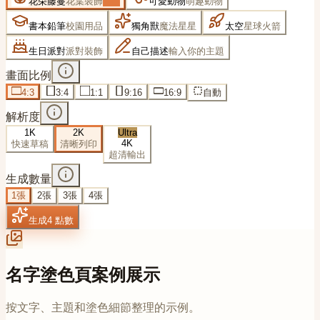
花朵藤蔓
花葉裝飾
可愛動物
萌趣動物
書本鉛筆
校園用品
獨角獸
魔法星星
太空
星球火箭
生日派對
派對裝飾
自己描述
輸入你的主題
畫面比例
4:3
3:4
1:1
9:16
16:9
自動
解析度
1K
2K
Ultra
4K
快速草稿
清晰列印
超清輸出
生成數量
1
張
2
張
3
張
4
張
生成
4
點數
名字塗色頁案例展示
按文字、主題和塗色細節整理的示例。