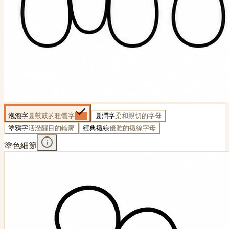
泡泡字
圓鼓鼓的粗體字
圓潤字
柔和親切的字母
塗鴉字
活潑醒目的輪廓
經典襯線
優雅的襯線字母
塗色細節